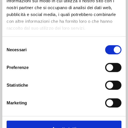
informazioni sul modo in cui utilizza il nostro sito con i
nostri partner che si occupano di analisi dei dati web,
pubblicità e social media, i quali potrebbero combinarle
con altre informazioni che ha fornito loro o che hanno
raccolto dal suo utilizzo dei loro servizi.
Selezione
Necessari
del
consenso
Preferenze
DETECTIVE CONAN NEW EDITION n. 74
Statistiche
20/10/2026
Marketing
€ 6,90