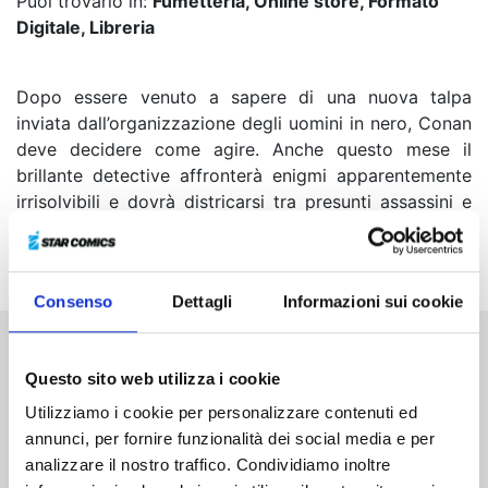
Puoi trovarlo in:
Fumetteria, Online store, Formato
Digitale, Libreria
Dopo essere venuto a sapere di una nuova talpa
inviata dall’organizzazione degli uomini in nero, Conan
deve decidere come agire. Anche questo mese il
brillante detective affronterà enigmi apparentemente
irrisolvibili e dovrà districarsi tra presunti assassini e
persone sospettate di aver fatto cose orribili: riuscirà a
venire a capo di questi misteri?
Consenso
Dettagli
Informazioni sui cookie
Altri volumi della serie
Questo sito web utilizza i cookie
Utilizziamo i cookie per personalizzare contenuti ed
annunci, per fornire funzionalità dei social media e per
analizzare il nostro traffico. Condividiamo inoltre