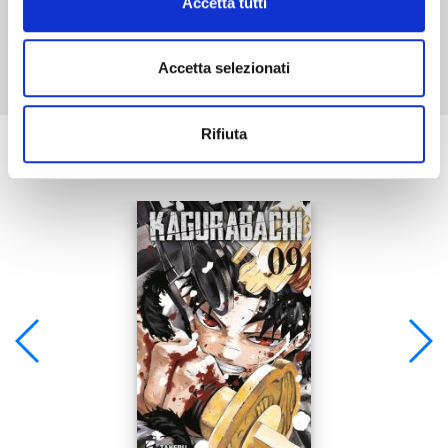
Accetta tutti
Mostra tutto
Accetta selezionati
Rifiuta
Se ti è piaciuto prova anche: