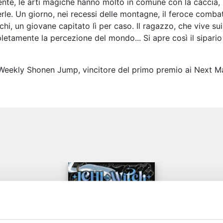
vente, le arti magiche hanno molto in comune con la caccia
rle. Un giorno, nei recessi delle montagne, il feroce combatt
Ichi, un giovane capitato lì per caso. Il ragazzo, che vive s
etamente la percezione del mondo... Si apre così il sipario 
di Weekly Shonen Jump, vincitore del primo premio ai Next 
e