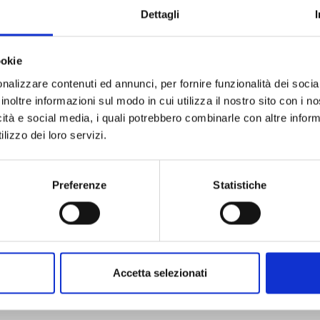
Dettagli
ookie
nalizzare contenuti ed annunci, per fornire funzionalità dei socia
inoltre informazioni sul modo in cui utilizza il nostro sito con i 
icità e social media, i quali potrebbero combinarle con altre inform
ICHI THE WITCH n. 3
lizzo dei loro servizi.
25/08/2026
Preferenze
Statistiche
€ 6,90
Accetta selezionati
Mostra tutto