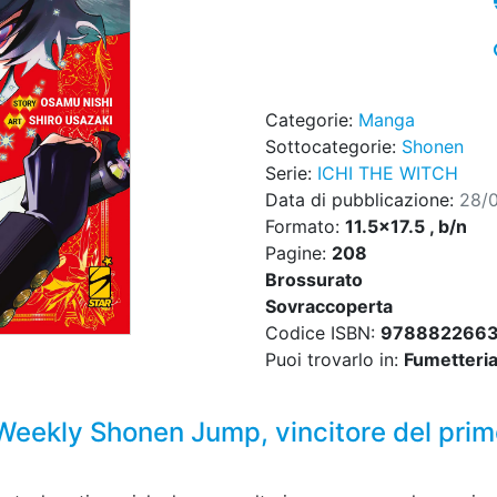
Categorie:
Manga
Sottocategorie:
Shonen
Serie:
ICHI THE WITCH
Data di pubblicazione:
28/
Formato:
11.5x17.5 , b/n
Pagine:
208
Brossurato
Sovraccoperta
Codice ISBN:
978882266
Puoi trovarlo in:
Fumetteria,
 Weekly Shonen Jump, vincitore del pri