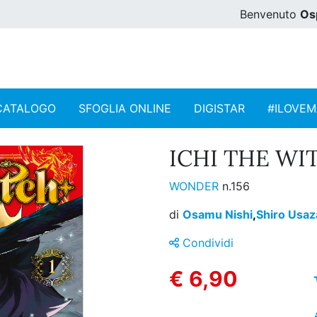
Benvenuto
Os
CATALOGO
SFOGLIA ONLINE
DIGISTAR
#ILOVE
ICHI THE WIT
WONDER
n.156
di
Osamu Nishi
,
Shiro Usaz
Condividi
€ 6,90