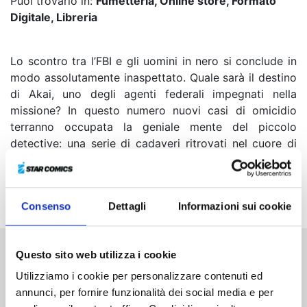
Puoi trovarlo in:
Fumetteria, Online store, Formato
Digitale, Libreria
Lo scontro tra l’FBI e gli uomini in nero si conclude in
modo assolutamente inaspettato. Quale sarà il destino
di Akai, uno degli agenti federali impegnati nella
missione? In questo numero nuovi casi di omicidio
terranno occupata la geniale mente del piccolo
detective: una serie di cadaveri ritrovati nel cuore di
un bosco mettono a dura prova le sue abilità ma,
come sempre, Conan farà di tutto per scoprire chi ha
ucciso quelle persone!
Consenso
Dettagli
Informazioni sui cookie
Questo sito web utilizza i cookie
Altri volumi della serie
Utilizziamo i cookie per personalizzare contenuti ed
annunci, per fornire funzionalità dei social media e per