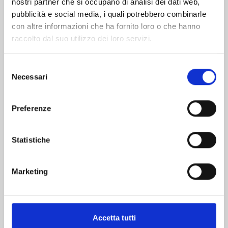
nostri partner che si occupano di analisi dei dati web,
pubblicità e social media, i quali potrebbero combinarle
con altre informazioni che ha fornito loro o che hanno
raccolto dal suo utilizzo dei loro servizi.
Selezione
Necessari
del
consenso
DEAD ROCK n. 5
Preferenze
22/09/2026
Statistiche
€ 5,90
Marketing
Accetta tutti
Mostra tutto