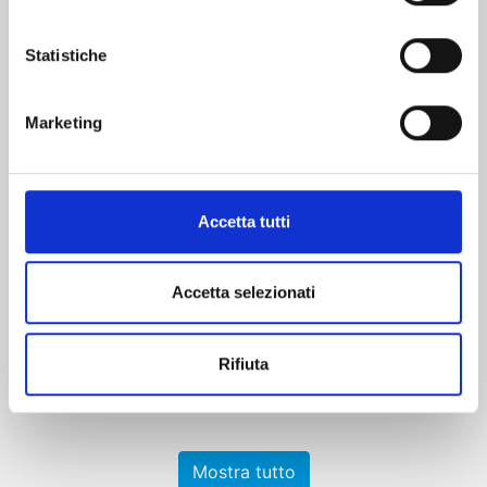
Statistiche
Marketing
ICHI THE WITCH n. 4
Accetta tutti
27/10/2026
Accetta selezionati
€ 6,90
Rifiuta
Mostra tutto