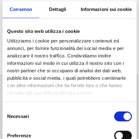
Arriva in Italia il nuovo grande successo di Weekly
Shonen Jump, vincitore del primo premio ai Next
Consenso
Dettagli
Informazioni sui cookie
Manga Awards 2025! Che la caccia agli incantesimi
abbia inizio!
Questo sito web utilizza i cookie
Non perdetevi il primo volume di
Ichi the Witch
in
Utilizziamo i cookie per personalizzare contenuti ed
versione Limited Edition
, con una variant cover
annunci, per fornire funzionalità dei social media e per
arricchita da dettagli in oro e uno splendito standee
analizzare il nostro traffico. Condividiamo inoltre
acrilico in allegato!
informazioni sul modo in cui utilizza il nostro sito con i
nostri partner che si occupano di analisi dei dati web,
pubblicità e social media, i quali potrebbero combinarle
con altre informazioni che ha fornito loro o che hanno
Altri volumi della serie
raccolto dal suo utilizzo dei loro servizi.
Selezione
Necessari
del
consenso
Preferenze