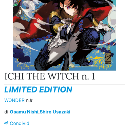
ICHI THE WITCH n. 1
LIMITED EDITION
WONDER
n.#
di
Osamu Nishi
,
Shiro Usazaki
Condividi