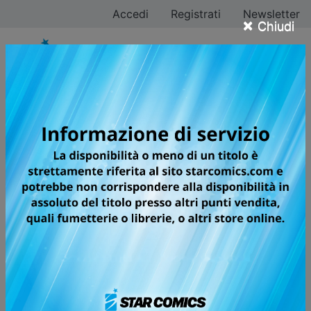
Accedi
Registrati
Newsletter
×
Chiudi
Gosho Aoyama
Tutti i fumetti