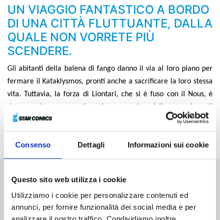
UN VIAGGIO FANTASTICO A BORDO
DI UNA CITTÀ FLUTTUANTE, DALLA
QUALE NON VORRETE PIÙ
SCENDERE.
Gli abitanti della balena di fango danno il via al loro piano per
fermare il Kataklysmos, pronti anche a sacrificare la loro stessa
vita. Tuttavia, la forza di Liontari, che si è fuso con il Nous, è
davvero troppo grande… Le cronache delle emozionanti
battaglie degli abitanti della Balena di Fango giungono al loro
volume conclusivo!
Consenso
Dettagli
Informazioni sui cookie
Questo sito web utilizza i cookie
Altri volumi della serie
Utilizziamo i cookie per personalizzare contenuti ed
annunci, per fornire funzionalità dei social media e per
analizzare il nostro traffico. Condividiamo inoltre