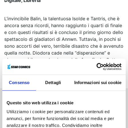
Digitale, Libreria
L’invincibile Balin, la talentuosa Isolde e Tantris, che è
ancora senza ricordi, hanno raggiunto i quarti di finale
e con questi risultati si è concluso il primo giorno dello
spettacolo di gladiatori di Annwn. Tuttavia, in pochi si
sono accorti del vero, terribile disastro che è avvenuto
quella notte. Diodora cade nella “disperazione” e
giunge così il secondo giorno della fase finale. Sotto
oscure nubi minacciose, Nasiens, Gawain e Isolde
salgono sul palco...
Consenso
Dettagli
Informazioni sui cookie
Questo sito web utilizza i cookie
Altri volumi della serie
Utilizziamo i cookie per personalizzare contenuti ed
annunci, per fornire funzionalità dei social media e per
analizzare il nostro traffico. Condividiamo inoltre