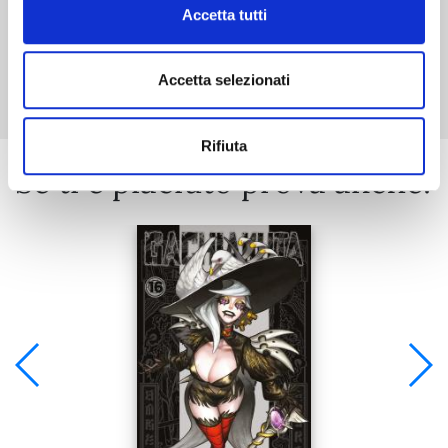
Accetta tutti
Mostra tutto
Accetta selezionati
Rifiuta
Se ti è piaciuto prova anche: