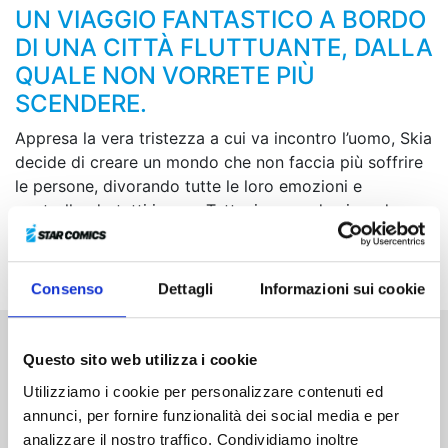
UN VIAGGIO FANTASTICO A BORDO
DI UNA CITTÀ FLUTTUANTE, DALLA
QUALE NON VORRETE PIÙ
SCENDERE.
Appresa la vera tristezza a cui va incontro l’uomo, Skia
decide di creare un mondo che non faccia più soffrire
le persone, divorando tutte le loro emozioni e
controllando tutti i nous. Tuttavia, quando si rende
conto che per gli altri non è che una distopia, su
Falaina nasce Chakuro...
Consenso
Dettagli
Informazioni sui cookie
Questo sito web utilizza i cookie
Altri volumi della serie
Utilizziamo i cookie per personalizzare contenuti ed
annunci, per fornire funzionalità dei social media e per
analizzare il nostro traffico. Condividiamo inoltre