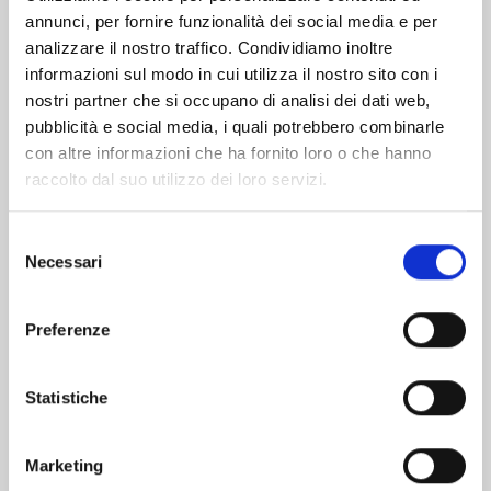
annunci, per fornire funzionalità dei social media e per
Altri volumi della serie
analizzare il nostro traffico. Condividiamo inoltre
informazioni sul modo in cui utilizza il nostro sito con i
nostri partner che si occupano di analisi dei dati web,
pubblicità e social media, i quali potrebbero combinarle
con altre informazioni che ha fornito loro o che hanno
raccolto dal suo utilizzo dei loro servizi.
Selezione
Necessari
del
consenso
Preferenze
Statistiche
ASTRO ROYALE n. 6
Marketing
25/08/2026