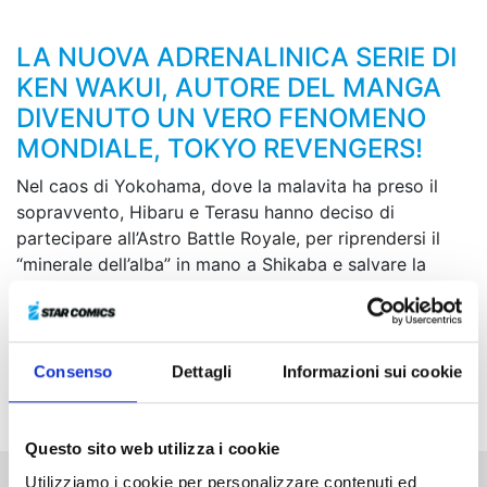
LA NUOVA ADRENALINICA SERIE DI
KEN WAKUI, AUTORE DEL MANGA
DIVENUTO UN VERO FENOMENO
MONDIALE, TOKYO REVENGERS!
Nel caos di Yokohama, dove la malavita ha preso il
sopravvento, Hibaru e Terasu hanno deciso di
partecipare all’Astro Battle Royale, per riprendersi il
“minerale dell’alba” in mano a Shikaba e salvare la
sorellina di Hiyohiko. Il primo avversario di Hibaru è il
fortissimo guerriero di nome Hachiku, capace di
manipolare palle di fuoco. Come finirà questo scontro
che si rivela incandescente fin dalle sue prime
Consenso
Dettagli
Informazioni sui cookie
battute?!
Questo sito web utilizza i cookie
Utilizziamo i cookie per personalizzare contenuti ed