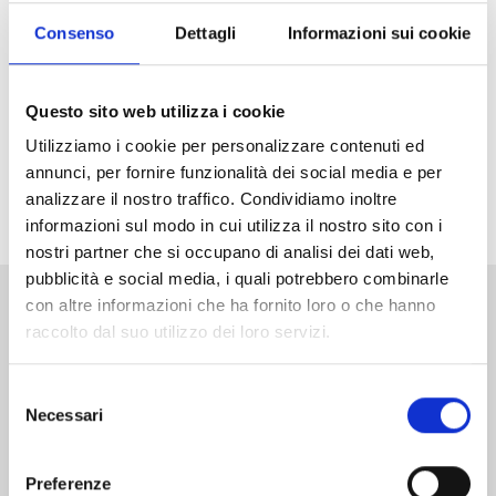
Arriva in Italia il nuovo grande successo di Weekly
Shonen Jump, vincitore del primo premio ai Next
Consenso
Dettagli
Informazioni sui cookie
Manga Awards 2025! Che la caccia agli incantesimi
abbia inizio!
Questo sito web utilizza i cookie
Non perdetevi il primo volume di
Ichi the Witch
in
Utilizziamo i cookie per personalizzare contenuti ed
versione Limited Edition
, con una variant cover
annunci, per fornire funzionalità dei social media e per
arricchita da dettagli in oro e uno splendito standee
analizzare il nostro traffico. Condividiamo inoltre
acrilico in allegato!
informazioni sul modo in cui utilizza il nostro sito con i
nostri partner che si occupano di analisi dei dati web,
pubblicità e social media, i quali potrebbero combinarle
con altre informazioni che ha fornito loro o che hanno
Altri volumi della serie
raccolto dal suo utilizzo dei loro servizi.
Selezione
Necessari
del
consenso
Preferenze