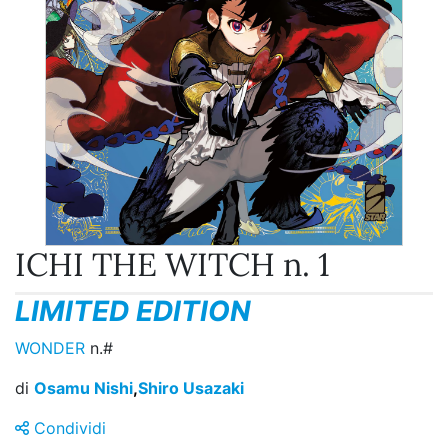
ICHI THE WITCH n. 1
LIMITED EDITION
WONDER
n.#
di
Osamu Nishi
,
Shiro Usazaki
Condividi