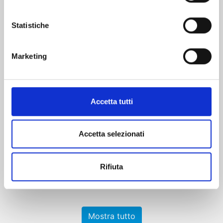
Statistiche
Marketing
ICHI THE WITCH n. 4
Accetta tutti
27/10/2026
Accetta selezionati
€ 6,90
Rifiuta
Mostra tutto