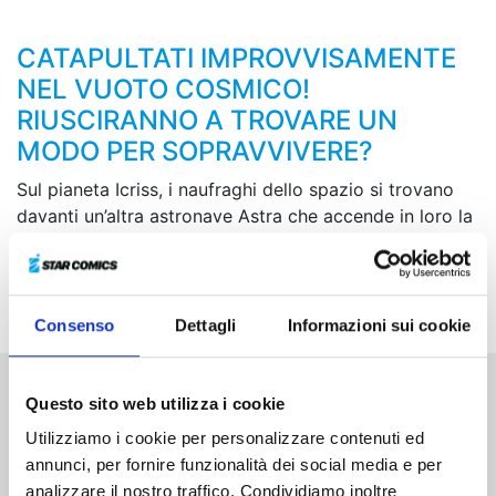
CATAPULTATI IMPROVVISAMENTE
NEL VUOTO COSMICO!
RIUSCIRANNO A TROVARE UN
MODO PER SOPRAVVIVERE?
Sul pianeta Icriss, i naufraghi dello spazio si trovano
davanti un’altra astronave Astra che accende in loro la
speranza di poter tornare a casa. Tuttavia, ben presto
scopriranno un segreto che li accomuna tutti,
riguardante la loro nascita...
Consenso
Dettagli
Informazioni sui cookie
Questo sito web utilizza i cookie
Altri volumi della serie
Utilizziamo i cookie per personalizzare contenuti ed
annunci, per fornire funzionalità dei social media e per
analizzare il nostro traffico. Condividiamo inoltre