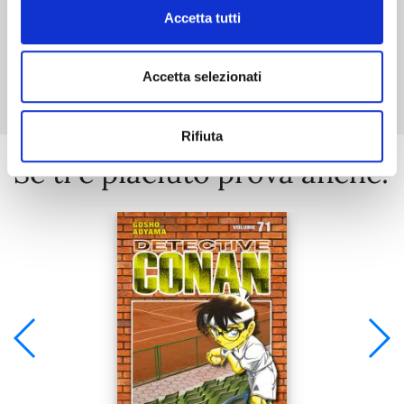
Accetta tutti
Mostra tutto
Accetta selezionati
Rifiuta
Se ti è piaciuto prova anche: