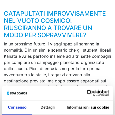
CATAPULTATI IMPROVVISAMENTE
NEL VUOTO COSMICO!
RIUSCIRANNO A TROVARE UN
MODO PER SOPRAVVIVERE?
In un prossimo futuro, i viaggi spaziali saranno la
normalità. È in un simile scenario che gli studenti liceali
Kanata e Aries partono insieme ad altri sette compagni
per compiere un campeggio planetario organizzato
dalla scuola. Pieni di entusiasmo per la loro prima
avventura tra le stelle, i ragazzi arrivano alla
destinazione prevista, ma dopo essere approdati sul
pianeta si ritrovano coinvolti in un incidente inatteso!
Sarà l’inizio di un’odissea fantascientifica che li vedrà
protagonisti di un’acerrima lotta per la sopravvivenza
negli spazi siderali, nel disperato tentativo di ritornare
Consenso
Dettagli
Informazioni sui cookie
a casa…