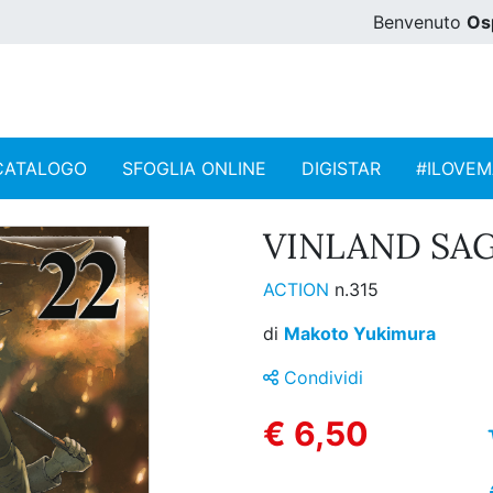
Benvenuto
Os
CATALOGO
SFOGLIA ONLINE
DIGISTAR
#ILOVE
VINLAND SAGA
ACTION
n.315
di
Makoto Yukimura
Condividi
€ 6,50