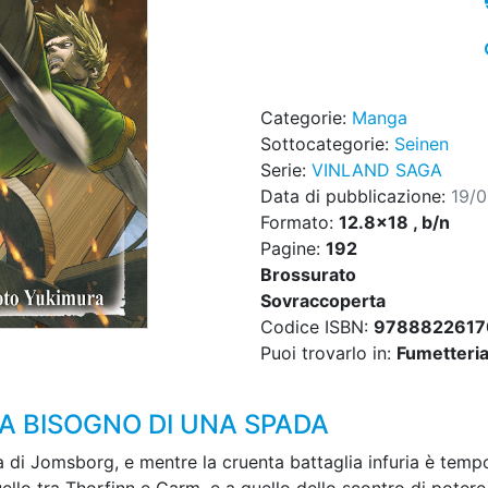
Categorie:
Manga
Sottocategorie:
Seinen
Serie:
VINLAND SAGA
Data di pubblicazione:
19/
Formato:
12.8x18 , b/n
Pagine:
192
Brossurato
Sovraccoperta
Codice ISBN:
9788822617
Puoi trovarlo in:
Fumetteria,
A BISOGNO DI UNA SPADA
za di Jomsborg, e mentre la cruenta battaglia infuria è temp