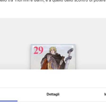
ello tra Thorfinn e Garm, e a quello dello scontro di potere 
e
Dettagli