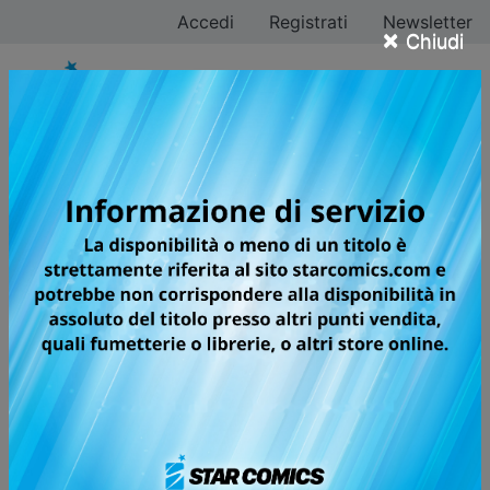
Accedi
Registrati
Newsletter
×
Chiudi
Makoto Yukimura
Tutti i fumetti