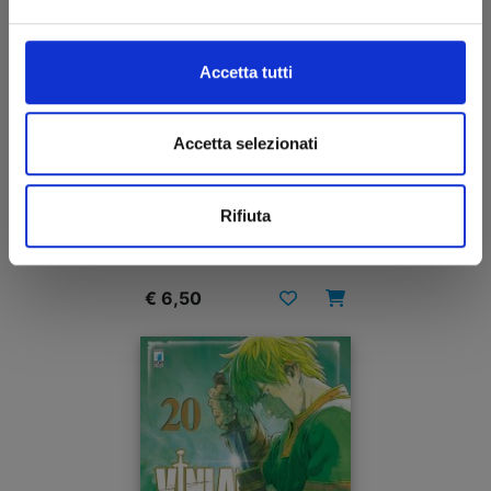
Accetta tutti
Accetta selezionati
VINLAND SAGA n. 21
Rifiuta
17/07/2019
€ 6,50