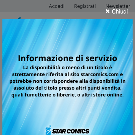
Accedi
Registrati
Newsletter
×
Chiudi
VINLAND SAGA
UN VERO GUERRIERO NON HA
BISOGNO DI UNA SPADA
🏆
Kodansha Manga Award, 2012
(General)
🏆
Japan Media Arts Festival, 2009
(Grand Prize
manga)
Europa, Undicesimo Secolo. I popoli vichinghi sono
ormai una forza inarrestabile e nessuna costa del
continente può dirsi al sicuro dalle navi con la prua di
drago. Inizia l’epica narrazione di Vinland Saga, in cui