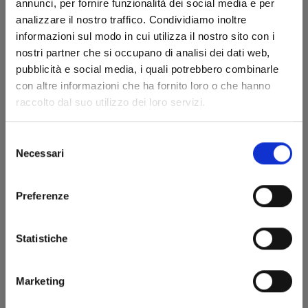
annunci, per fornire funzionalità dei social media e per
analizzare il nostro traffico. Condividiamo inoltre
VINLAND SAGA n. 23
informazioni sul modo in cui utilizza il nostro sito con i
nostri partner che si occupano di analisi dei dati web,
pubblicità e social media, i quali potrebbero combinarle
19/08/2020
con altre informazioni che ha fornito loro o che hanno
raccolto dal suo utilizzo dei loro servizi.
€ 6,50
Selezione
Necessari
del
consenso
Preferenze
Statistiche
Marketing