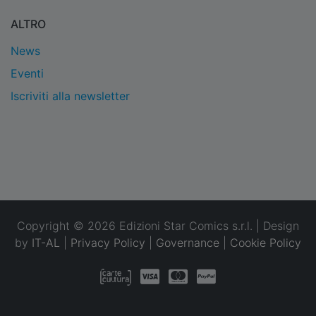
ALTRO
News
Eventi
Iscriviti alla newsletter
Copyright © 2026 Edizioni Star Comics s.r.l. | Design
by
IT-AL
|
Privacy Policy
|
Governance
|
Cookie Policy