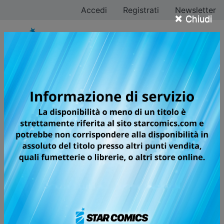
Accedi
Registrati
Newsletter
×
Chiudi
Tutti i fumetti per la
testata ACTION