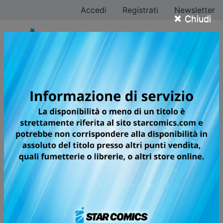
Accedi
Registrati
Newsletter
×
Chiudi
Yuji Horii
Tutti i fumetti