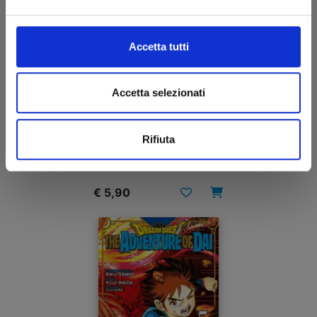
Accetta tutti
Accetta selezionati
DRAGON QUEST SAGA - L’EMBLEMA DI ROTO II -
GLI EREDI DELL’EMBLEMA n. 31
Rifiuta
23/03/2022
€ 5,90