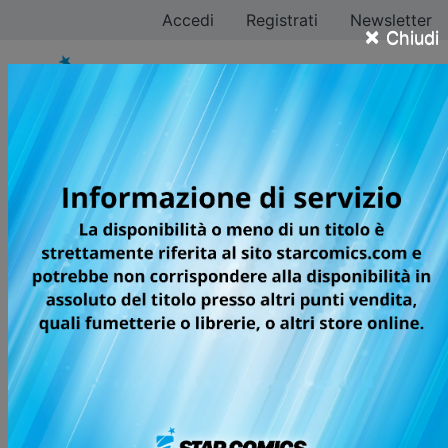
Accedi
Registrati
Newsletter
×
Chiudi
Riku Sanjo
Tutti i fumetti