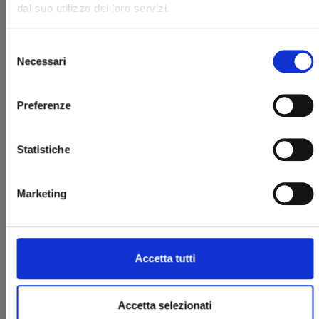
dal suo utilizzo dei loro servizi.
Selezione
Necessari
del
consenso
DRAGON QUEST - THE ADVENTURE OF DAI n. 6
Preferenze
Statistiche
22/04/2025
€ 9,00
Marketing
Accetta tutti
Accetta selezionati