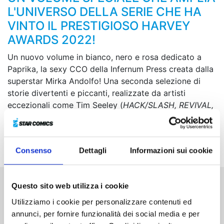
L'UNIVERSO DELLA SERIE CHE HA
VINTO IL PRESTIGIOSO HARVEY
AWARDS 2022!
Un nuovo volume in bianco, nero e rosa dedicato a
Paprika, la sexy CCO della Infernum Press creata dalla
superstar Mirka Andolfo! Una seconda selezione di
storie divertenti e piccanti, realizzate da artisti
eccezionali come Tim Seeley (
HACK/SLASH, REVIVAL,
HEXWARE, Superman vs. Lobo
), Jarrett Melendez
(
Chef's Kiss
), Sylvain Runberg (
Watchdogs: Legion
),
Samuel Spano (
Nine Stones
) e altri ancora!
Consenso
Dettagli
Informazioni sui cookie
Questo sito web utilizza i cookie
Altri volumi della serie
Utilizziamo i cookie per personalizzare contenuti ed
annunci, per fornire funzionalità dei social media e per