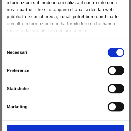
informazioni sul modo in cui utilizza il nostro sito con i
18/03/2025
nostri partner che si occupano di analisi dei dati web,
pubblicità e social media, i quali potrebbero combinarle
€ 5,90
con altre informazioni che ha fornito loro o che hanno
raccolto dal suo utilizzo dei loro servizi.
Selezione
Necessari
del
consenso
Preferenze
Statistiche
Marketing
GACHIAKUTA n. 9