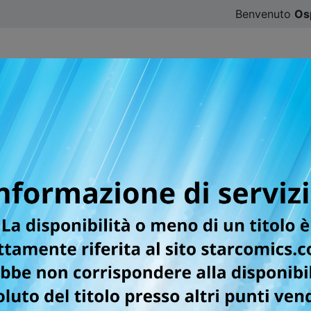
Benvenuto
Os
CATALOGO
SFOGLIA ONLINE
DIGISTAR
#ILOVE
per la testata GUNDAM U