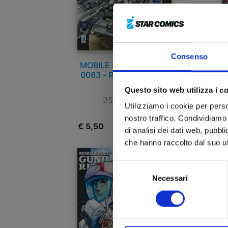
Consenso
MOBILE SUIT GUNDAM
GU
0083 - REBELLION n. 6
Questo sito web utilizza i c
25/01/2017
Utilizziamo i cookie per perso
nostro traffico. Condividiamo 
€ 5,50
€
di analisi dei dati web, pubbl
che hanno raccolto dal suo uti
Selezione
Necessari
del
consenso