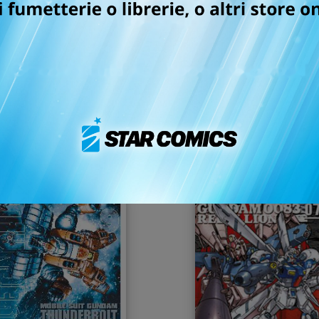
MOBILE SUIT GUNDAM
GUNDAM THUNDERBOLT
083 - REBELLION n. 10
10
23/01/2019
25/07/2018
 5,50
€ 6,00