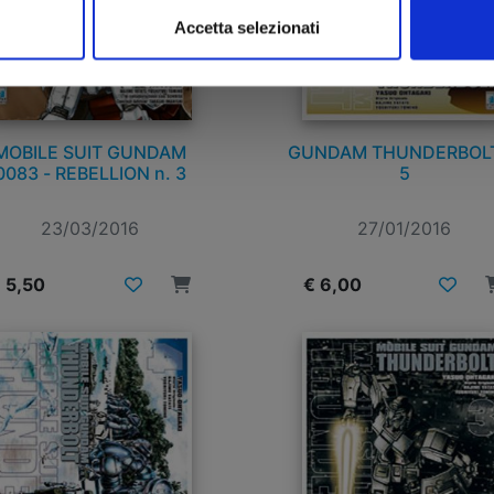
Accetta selezionati
MOBILE SUIT GUNDAM
GUNDAM THUNDERBOLT
0083 - REBELLION n. 3
5
23/03/2016
27/01/2016
 5,50
€ 6,00