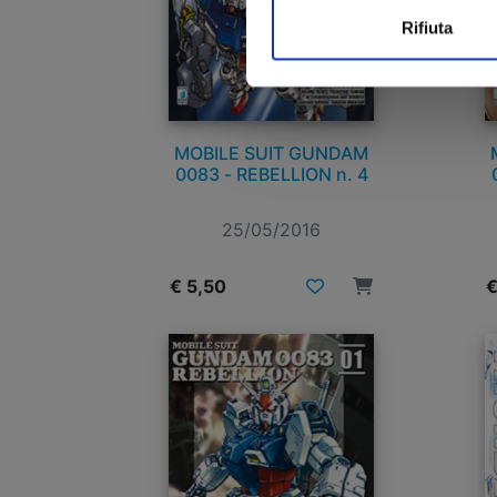
Rifiuta
MOBILE SUIT GUNDAM
0083 - REBELLION n. 4
25/05/2016
€ 5,50
€