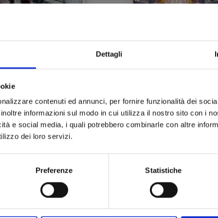
Dettagli
NDAM THUNDERBOLT n.
MOBILE SUIT GUNDA
7
0083 - REBELLION n. 
ookie
23/11/2016
28/09/2016
nalizzare contenuti ed annunci, per fornire funzionalità dei socia
inoltre informazioni sul modo in cui utilizza il nostro sito con i 
 6,00
€ 5,50
icità e social media, i quali potrebbero combinarle con altre inform
lizzo dei loro servizi.
Preferenze
Statistiche