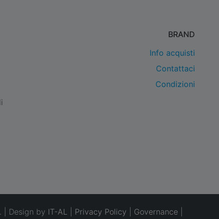
BRAND
Info acquisti
Contattaci
Condizioni
i
. | Design by
IT-AL
|
Privacy Policy
|
Governance
|