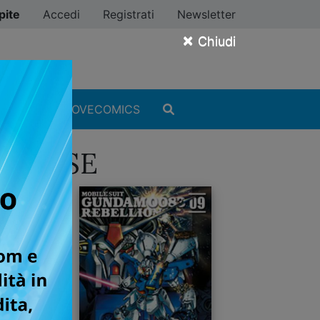
pite
Accedi
Registrati
Newsletter
×
Chiudi
MANGA
#ILOVECOMICS
NIVERSE