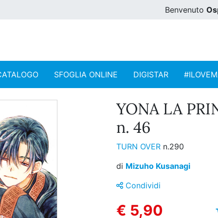
Benvenuto
Os
CATALOGO
SFOGLIA ONLINE
DIGISTAR
#ILOVE
YONA LA PRI
n. 46
TURN OVER
n.290
di
Mizuho Kusanagi
Condividi
€ 5,90