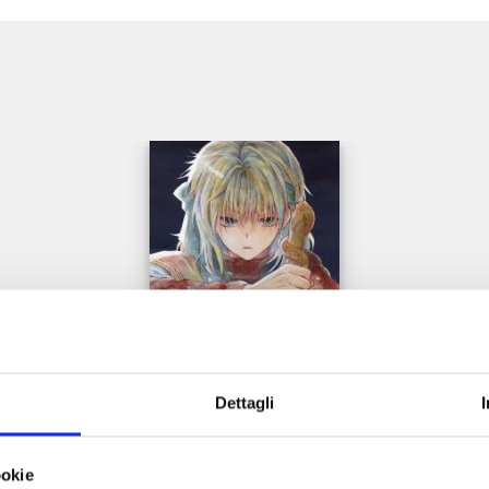
e
Dettagli
YONA LA PRINCIPESSA SCARLATTA n. 45
ookie