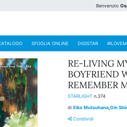
Benvenuto
Os
CATALOGO
SFOGLIA ONLINE
DIGISTAR
#ILOVE
RE-LIVING M
BOYFRIEND 
REMEMBER ME
STARLIGHT
n.374
di
Eiko Mutsuhana
,
Gin Sh
Condividi