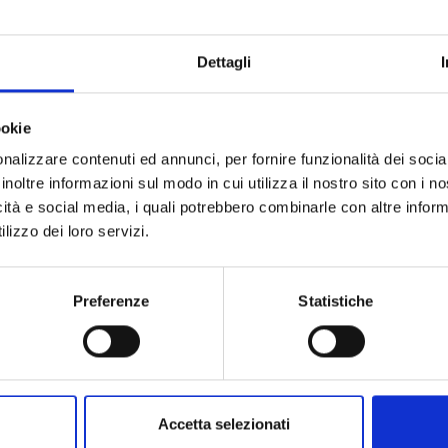
Dettagli
ookie
nalizzare contenuti ed annunci, per fornire funzionalità dei socia
inoltre informazioni sul modo in cui utilizza il nostro sito con i 
icità e social media, i quali potrebbero combinarle con altre inform
lizzo dei loro servizi.
ING MY LIFE WITH A BOYFRIEND WHO DOESN'T REMEMBER 
Preferenze
Statistiche
06/10/2026
€ 7,50
Accetta selezionati