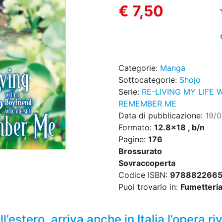
€ 7,50
Categorie:
Manga
Sottocategorie:
Shojo
Serie:
RE-LIVING MY LIFE
REMEMBER ME
Data di pubblicazione:
19/
Formato:
12.8x18 , b/n
Pagine:
176
Brossurato
Sovraccoperta
Codice ISBN:
978882266
Puoi trovarlo in:
Fumetteria,
ll’estero, arriva anche in Italia l’opera 