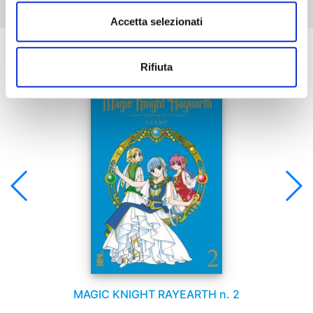
Accetta selezionati
Se ti è piaciuto prova anche:
Rifiuta
MAGIC KNIGHT RAYEARTH n. 2