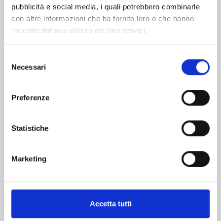
pubblicità e social media, i quali potrebbero combinarle
con altre informazioni che ha fornito loro o che hanno
raccolto dal suo utilizzo dei loro servizi.
Selezione
Necessari
del
consenso
YONA LA PRINCIPESSA SCARLATTA n. 46
Preferenze
05/05/2026
Statistiche
€ 5,90
Marketing
Mostra tutto
Accetta tutti