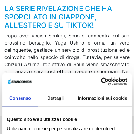
LA SERIE RIVELAZIONE CHE HA
SPOPOLATO IN GIAPPONE,
ALL'ESTERO E SU TIKTOK!
Dopo aver ucciso Senkoji, Shun si concentra sul suo
prossimo bersaglio. Yuga Ushiro è ormai un vero
delinquente, gestisce un servizio di prostituzione ed è
coinvolto nello spaccio di droga. Tuttavia, per salvare
Chizuru Azuma, l’obiettivo di Shun viene smascherato
e il ragazzo sarà costretto a rivedere i suoi piani. Nel
frattempo, anche la polizia inizia a indagare su di lui,
ma gli agenti non sanno che Shun sta per mettere
piede nel covo di Yuga, il quale in risposta ha
Consenso
Dettagli
Informazioni sui cookie
chiamato a rapporto i suoi “soldati”...
Questo sito web utilizza i cookie
Utilizziamo i cookie per personalizzare contenuti ed