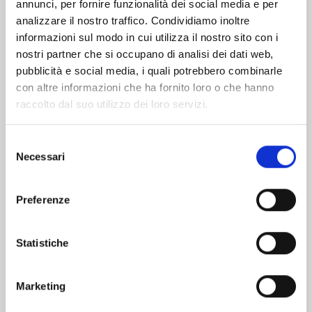
Altri volumi della serie
annunci, per fornire funzionalità dei social media e per
analizzare il nostro traffico. Condividiamo inoltre
informazioni sul modo in cui utilizza il nostro sito con i
nostri partner che si occupano di analisi dei dati web,
pubblicità e social media, i quali potrebbero combinarle
con altre informazioni che ha fornito loro o che hanno
raccolto dal suo utilizzo dei loro servizi.
Selezione
Necessari
del
consenso
Preferenze
X6 - CRUCISIX n. 15
Statistiche
Marketing
22/09/2026