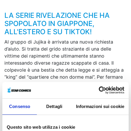
LA SERIE RIVELAZIONE CHE HA
SPOPOLATO IN GIAPPONE,
ALL'ESTERO E SU TIKTOK!
Al gruppo di Jujika è arrivata una nuova richiesta
d’aiuto. Si tratta del grido straziante di una delle
vittime dei rapimenti che ultimamente stanno
interessando diverse ragazze scappate di casa. Il
colpevole è una bestia che detta legge e si atteggia a
“king” del “quartiere che non dorme mai”. Per fermare
una volta per tutte le sue azioni malvagie, Shun e i suoi
compagni elaborano un piano. In seguito, il cellulare di
Ando, che Shun aveva preso sull’Isola della
Rivoluzione, inizia a squillare. Dall’altro capo del
Consenso
Dettagli
Informazioni sui cookie
telefono c’è un individuo del tutto inaspettato... Chi
sarà mai?!
Questo sito web utilizza i cookie