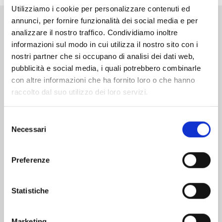
Utilizziamo i cookie per personalizzare contenuti ed
annunci, per fornire funzionalità dei social media e per
Altri volumi della serie
analizzare il nostro traffico. Condividiamo inoltre
informazioni sul modo in cui utilizza il nostro sito con i
nostri partner che si occupano di analisi dei dati web,
pubblicità e social media, i quali potrebbero combinarle
con altre informazioni che ha fornito loro o che hanno
raccolto dal suo utilizzo dei loro servizi.
Selezione
Necessari
del
consenso
Preferenze
Statistiche
X6 - CRUCISIX n. 15
Marketing