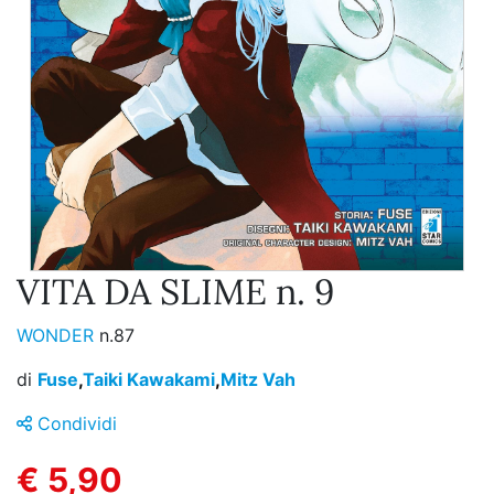
VITA DA SLIME n. 9
WONDER
n.87
di
Fuse
,
Taiki Kawakami
,
Mitz Vah
Condividi
€ 5,90