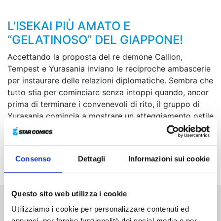
L'ISEKAI PIÙ AMATO E
“GELATINOSO” DEL GIAPPONE!
Accettando la proposta del re demone Callion,
Tempest e Yurasania inviano le reciproche ambascerie
per instaurare delle relazioni diplomatiche. Sembra che
tutto stia per cominciare senza intoppi quando, ancor
prima di terminare i convenevoli di rito, il gruppo di
Yurasania comincia a mostrare un atteggiamento ostile
nei confronti di Limur. Riuscirà lo slime ad allacciare
dei rapporti con i nuovi interlocutori…?
Consenso
Dettagli
Informazioni sui cookie
Questo sito web utilizza i cookie
Utilizziamo i cookie per personalizzare contenuti ed
Altri volumi della serie
annunci, per fornire funzionalità dei social media e per