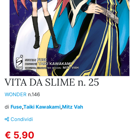
VITA DA SLIME n. 25
WONDER
n.146
di
Fuse
,
Taiki Kawakami
,
Mitz Vah
Condividi
€ 5,90