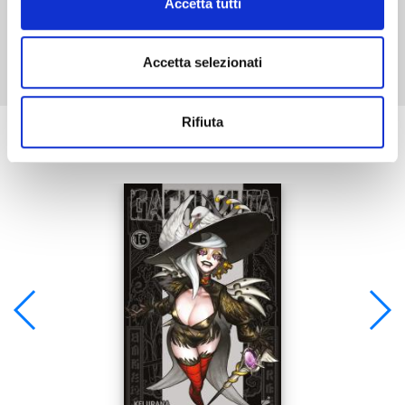
Accetta tutti
Mostra tutto
Accetta selezionati
Rifiuta
Se ti è piaciuto prova anche: