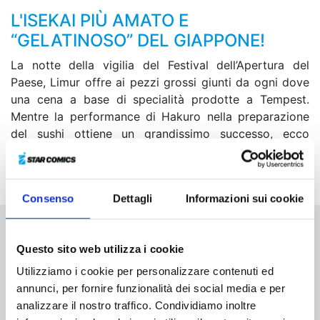
L'ISEKAI PIÙ AMATO E
“GELATINOSO” DEL GIAPPONE!
La notte della vigilia del Festival dell’Apertura del
Paese, Limur offre ai pezzi grossi giunti da ogni dove
una cena a base di specialità prodotte a Tempest.
Mentre la performance di Hakuro nella preparazione
del sushi ottiene un grandissimo successo, ecco
giungere un personaggio che fa spalancare gli occhi
persino al re dei nani… l’imperatrice di Sarion!
Consenso
Dettagli
Informazioni sui cookie
Altri volumi della serie
Questo sito web utilizza i cookie
Utilizziamo i cookie per personalizzare contenuti ed
annunci, per fornire funzionalità dei social media e per
analizzare il nostro traffico. Condividiamo inoltre