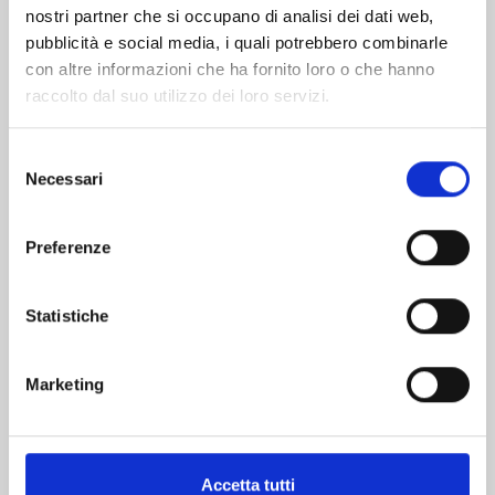
nostri partner che si occupano di analisi dei dati web,
pubblicità e social media, i quali potrebbero combinarle
con altre informazioni che ha fornito loro o che hanno
raccolto dal suo utilizzo dei loro servizi.
Selezione
Necessari
del
consenso
TSUBAKI-CHO LONELY PLANET NEW EDITION
Preferenze
n. 14
Statistiche
22/11/2023
€ 5,90
Marketing
Accetta tutti