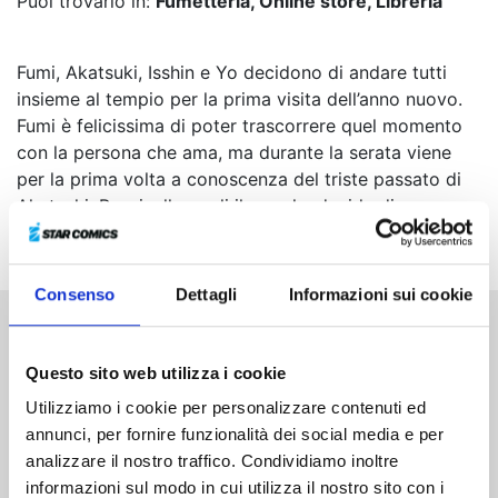
Puoi trovarlo in:
Fumetteria, Online store, Libreria
Fumi, Akatsuki, Isshin e Yo decidono di andare tutti
insieme al tempio per la prima visita dell’anno nuovo.
Fumi è felicissima di poter trascorrere quel momento
con la persona che ama, ma durante la serata viene
per la prima volta a conoscenza del triste passato di
Akatsuki. Per risollevargli il morale, decide di
organizzare qualcosa di speciale, se non fosse che...
Consenso
Dettagli
Informazioni sui cookie
Altri volumi della serie
Questo sito web utilizza i cookie
Utilizziamo i cookie per personalizzare contenuti ed
annunci, per fornire funzionalità dei social media e per
analizzare il nostro traffico. Condividiamo inoltre
informazioni sul modo in cui utilizza il nostro sito con i