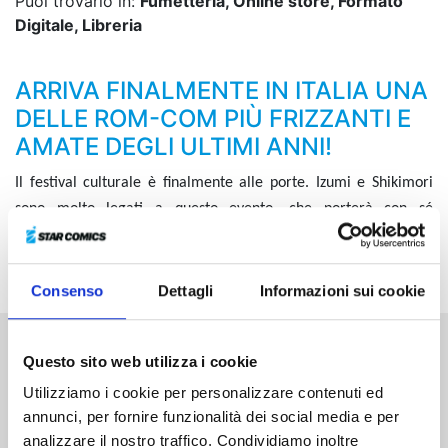
Puoi trovarlo in:
Fumetteria, Online store, Formato
Digitale, Libreria
ARRIVA FINALMENTE IN ITALIA UNA
DELLE ROM-COM PIÙ FRIZZANTI E
AMATE DEGLI ULTIMI ANNI!
Il festival culturale è finalmente alle porte. Izumi e Shikimori
sono molto legati a questo evento, che porterà con sé
divertimento e grandi amicizie. E non è tutto: una nuova,
tostissima ragazza è pronta a entrare in scena!
Consenso
Dettagli
Informazioni sui cookie
Questo sito web utilizza i cookie
Altri volumi della serie
Utilizziamo i cookie per personalizzare contenuti ed
annunci, per fornire funzionalità dei social media e per
analizzare il nostro traffico. Condividiamo inoltre