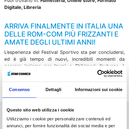
Puoi trovarlo in:
Fumetteria, Online store, Formato
Digitale, Libreria
ARRIVA FINALMENTE IN ITALIA UNA
DELLE ROM-COM PIÙ FRIZZANTI E
AMATE DEGLI ULTIMI ANNI!
L’esperienza del Festival Sportivo sta per concludersi,
ed è già tempo di nuovi, incredibili momenti da
passare insieme per Izumi e Shikimori: l’autunno è
ormai alle porte e, tra appuntamenti da batticuore al
lunapark e uscite in famiglia, I due avranno mille
occasioni per rafforzare ancora di più il loro amore!
Consenso
Dettagli
Informazioni sui cookie
Questo sito web utilizza i cookie
Altri volumi della serie
Utilizziamo i cookie per personalizzare contenuti ed
annunci, per fornire funzionalità dei social media e per