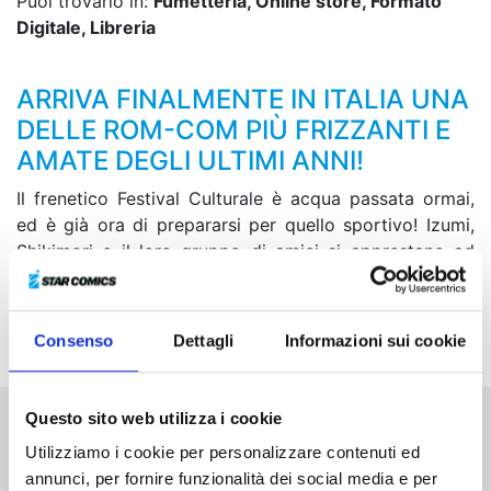
Puoi trovarlo in:
Fumetteria, Online store, Formato
Digitale, Libreria
ARRIVA FINALMENTE IN ITALIA UNA
DELLE ROM-COM PIÙ FRIZZANTI E
AMATE DEGLI ULTIMI ANNI!
Il frenetico Festival Culturale è acqua passata ormai,
ed è già ora di prepararsi per quello sportivo! Izumi,
Shikimori e il loro gruppo di amici si apprestano ad
affrontare la staffetta mista, dove esiste solo un modo
per conquistare la vittoria: correre, correre e ancora
correre!
Consenso
Dettagli
Informazioni sui cookie
Questo sito web utilizza i cookie
Altri volumi della serie
Utilizziamo i cookie per personalizzare contenuti ed
annunci, per fornire funzionalità dei social media e per