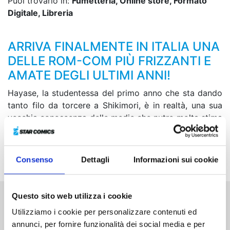
Puoi trovarlo in:
Fumetteria, Online store, Formato
Digitale, Libreria
ARRIVA FINALMENTE IN ITALIA UNA
DELLE ROM-COM PIÙ FRIZZANTI E
AMATE DEGLI ULTIMI ANNI!
Hayase, la studentessa del primo anno che sta dando
tanto filo da torcere a Shikimori, è in realtà, una sua
vecchia conoscenza delle medie che nutre molta stima
nei suoi confronti! Con l’aiuto di Izumi, Hayase
comincia a studiare una strategia per riappacificarsi
con Shikimori e rivelarle cosa pensa davvero di lei...
Consenso
Dettagli
Informazioni sui cookie
Questo sito web utilizza i cookie
Altri volumi della serie
Utilizziamo i cookie per personalizzare contenuti ed
annunci, per fornire funzionalità dei social media e per