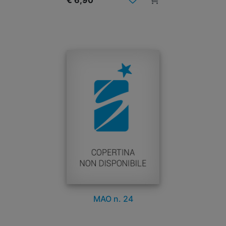
€ 6,90
MAO n. 24