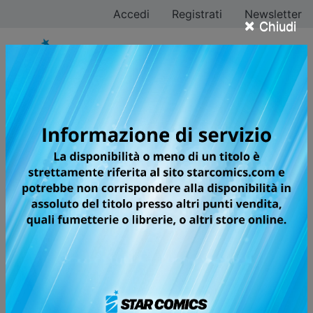
Accedi
Registrati
Newsletter
×
Chiudi
Shop online fumetti
INFO PAGAMENTO
Filtra ricerca