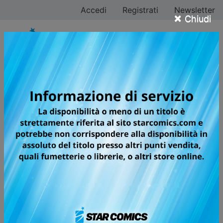
Accedi
Registrati
Newsletter
×
Chiudi
Tutti i fumetti per la
testata DERE