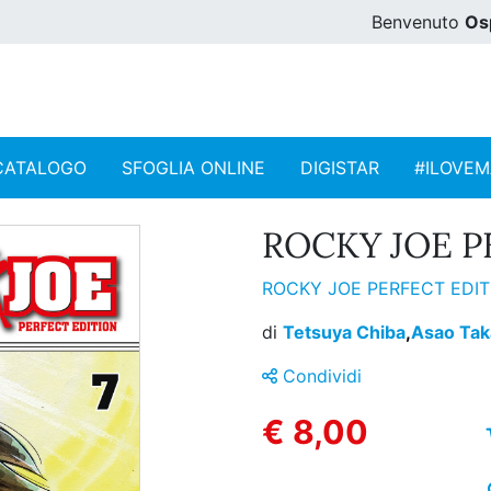
Benvenuto
Os
CATALOGO
SFOGLIA ONLINE
DIGISTAR
#ILOVE
ROCKY JOE PE
ROCKY JOE PERFECT EDI
di
Tetsuya Chiba
,
Asao Tak
Condividi
€ 8,00