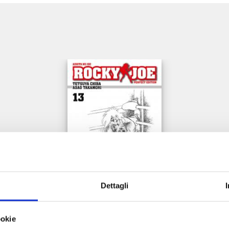
e
Dettagli
ROCKY JOE PERFECT EDITION n. 13
ookie