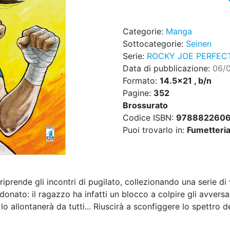
Categorie:
Manga
Sottocategorie:
Seinen
Serie:
ROCKY JOE PERFECT
Data di pubblicazione:
06/
Formato:
14.5x21 , b/n
Pagine:
352
Brossurato
Codice ISBN:
978882260
Puoi trovarlo in:
Fumetteria,
 riprende gli incontri di pugilato, collezionando una serie di
nato: il ragazzo ha infatti un blocco a colpire gli avversari
lo allontanerà da tutti... Riuscirà a sconfiggere lo spettro d