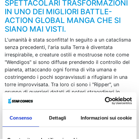
SPETTACOLARI TRASFORMAZIONI
IN UNO DEI MIGLIORI BATTLE-
ACTION GLOBAL MANGA CHE SI
SIANO MAI VISTI.
L'umanità è stata sconfitta! In seguito a un cataclisma
senza precedenti, l'aria sulla Terra è diventata
irrespirabile, e creature ostili e mostruose note come
"Wendigos" si sono diffuse prendendo il controllo del
pianeta, attaccando ogni forma di vita umana e
costringendo i pochi sopravvissuti a rifugiarsi in una
torre improvvisata. Tra loro ci sono i "Ripper", un
gruppo di guerrieri dotati di poteri straordinari in
grado di fronteggiare i Wendigos. Durante una
missione di ricognizione, una unità di Ripper si imbatte
in Junk, un giovane ragazzo energico e ottimista dalla
Consenso
Dettagli
Informazioni sui cookie
forza sovrumana che sembra essersi adattato al nuovo
ecosistema terrestre. E quando il ragazzo ritrova una
strana maschera dalla provenienza misteriosa…