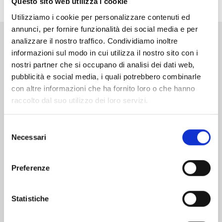
Questo sito web utilizza i cookie
Utilizziamo i cookie per personalizzare contenuti ed
annunci, per fornire funzionalità dei social media e per
analizzare il nostro traffico. Condividiamo inoltre
Altri volumi della serie
informazioni sul modo in cui utilizza il nostro sito con i
nostri partner che si occupano di analisi dei dati web,
pubblicità e social media, i quali potrebbero combinarle
con altre informazioni che ha fornito loro o che hanno
raccolto dal suo utilizzo dei loro servizi.
Selezione
Necessari
del
consenso
Preferenze
Statistiche