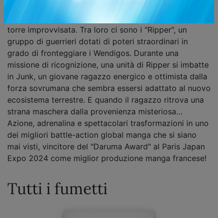
pianeta, attaccando ogni forma di vita umana e
costringendo i pochi sopravvissuti a rifugiarsi in una
torre improvvisata. Tra loro ci sono i "Ripper", un
gruppo di guerrieri dotati di poteri straordinari in
grado di fronteggiare i Wendigos. Durante una
missione di ricognizione, una unità di Ripper si imbatte
in Junk, un giovane ragazzo energico e ottimista dalla
forza sovrumana che sembra essersi adattato al nuovo
ecosistema terrestre. E quando il ragazzo ritrova una
strana maschera dalla provenienza misteriosa…
Azione, adrenalina e spettacolari trasformazioni in uno
dei migliori battle-action global manga che si siano
mai visti, vincitore del "Daruma Award" al Paris Japan
Expo 2024 come miglior produzione manga francese!
Tutti i fumetti