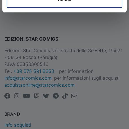
EDIZIONI STAR COMICS
Edizioni Star Comics s.r.l. strada delle Selvette, 1/bis/1
- 06134 Bosco (Perugia)
P.IVA 03850300546
Tel.
+39 075 591 8353
- per informazioni
info@starcomics.com
, per informazioni sugli acquisti
acquistaonline@starcomics.com
BRAND
Info acquisti