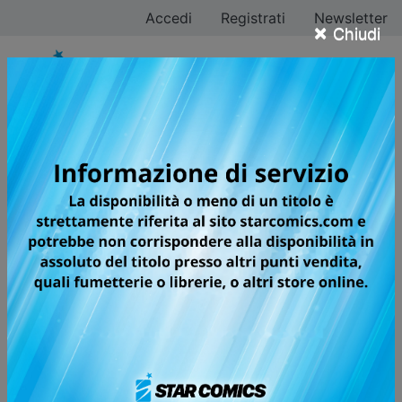
Accedi
Registrati
Newsletter
×
Chiudi
RIPPER
AZIONE, ADRENALINA E
SPETTACOLARI TRASFORMAZIONI
IN UNO DEI MIGLIORI BATTLE-
ACTION GLOBAL MANGA CHE SI
SIANO MAI VISTI.
L'umanità è stata sconfitta! In seguito a un cataclisma
senza precedenti, l'aria sulla Terra è diventata
irrespirabile, e creature ostili e mostruose note come
"Wendigos" si sono diffuse prendendo il controllo del