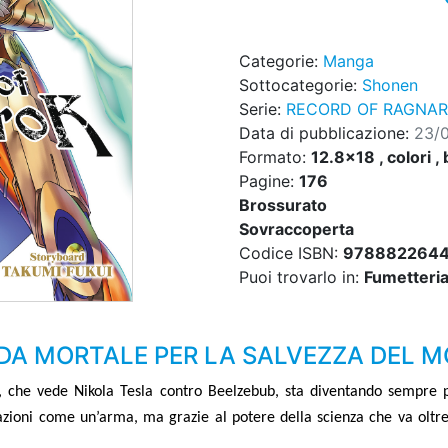
Categorie:
Manga
Sottocategorie:
Shonen
Serie:
RECORD OF RAGNA
Data di pubblicazione:
23/
Formato:
12.8x18 , colori , 
Pagine:
176
Brossurato
Sovraccoperta
Codice ISBN:
978882264
Puoi trovarlo in:
Fumetteria,
IDA MORTALE PER LA SALVEZZA DEL 
i, che vede Nikola Tesla contro Beelzebub, sta diventando sempre p
razioni come un
’
arma, ma grazie al potere della scienza che va oltre