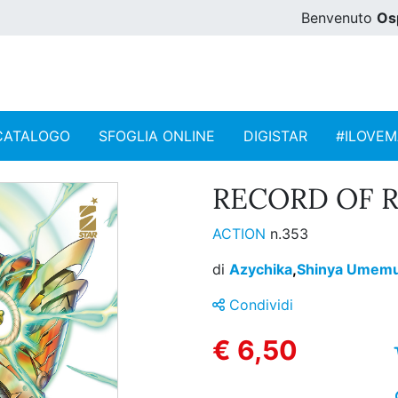
Benvenuto
Os
CATALOGO
SFOGLIA ONLINE
DIGISTAR
#ILOVE
RECORD OF R
ACTION
n.353
di
Azychika
,
Shinya Umem
Condividi
€ 6,50