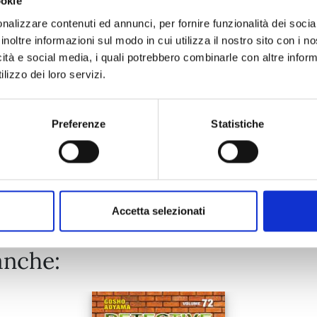
ookie
RECORD OF RAGNAROK n. 26
nalizzare contenuti ed annunci, per fornire funzionalità dei socia
inoltre informazioni sul modo in cui utilizza il nostro sito con i 
25/08/2026
icità e social media, i quali potrebbero combinarle con altre inform
lizzo dei loro servizi.
€ 6,90
Preferenze
Statistiche
Mostra tutto
Accetta selezionati
anche: