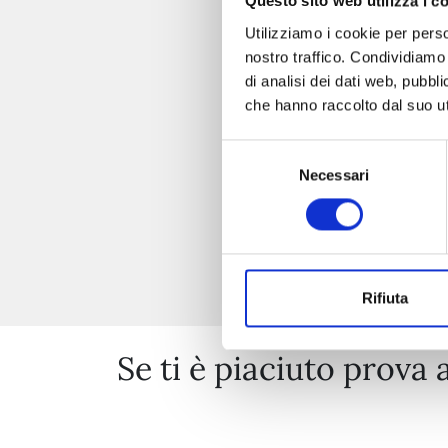
Questo sito web utilizza i c
Utilizziamo i cookie per perso
nostro traffico. Condividiamo 
di analisi dei dati web, pubbl
che hanno raccolto dal suo uti
Selezione
Necessari
del
consenso
Rifiuta
Se ti è piaciuto prova 