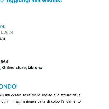
Aggiungi alla wishlist
ROK
01/2024
b/n
4664
 Online store, Libreria
MONDO!
iù infuocato! Tesla viene messo alle strette dalla
 ogni immaginazione ribalta di colpo l
’
andamento