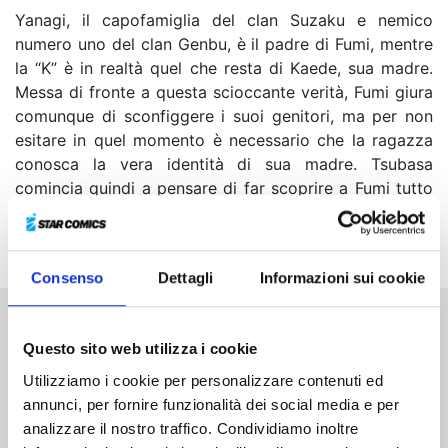
Yanagi, il capofamiglia del clan Suzaku e nemico
numero uno del clan Genbu, è il padre di Fumi, mentre
la “K” è in realtà quel che resta di Kaede, sua madre.
Messa di fronte a questa scioccante verità, Fumi giura
comunque di sconfiggere i suoi genitori, ma per non
esitare in quel momento è necessario che la ragazza
conosca la vera identità di sua madre. Tsubasa
comincia quindi a pensare di far scoprire a Fumi tutto
ciò che conosce di Kaede, usando però dei modi
insolitamente dolci…
Consenso
Dettagli
Informazioni sui cookie
Altri volumi della serie
Questo sito web utilizza i cookie
Utilizziamo i cookie per personalizzare contenuti ed
annunci, per fornire funzionalità dei social media e per
analizzare il nostro traffico. Condividiamo inoltre