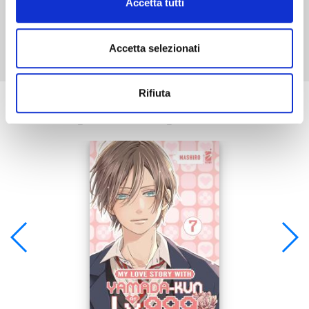
Accetta tutti
Mostra tutto
Accetta selezionati
Rifiuta
Se ti è piaciuto prova anche: