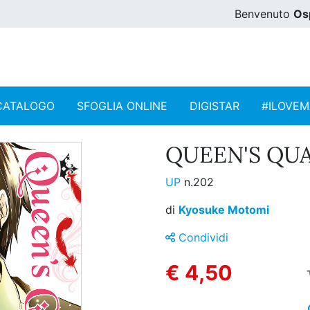
Benvenuto
Os
CATALOGO
SFOGLIA ONLINE
DIGISTAR
#ILOVE
QUEEN'S QUAL
UP
n.202
di
Kyosuke Motomi
Condividi
€ 4,50