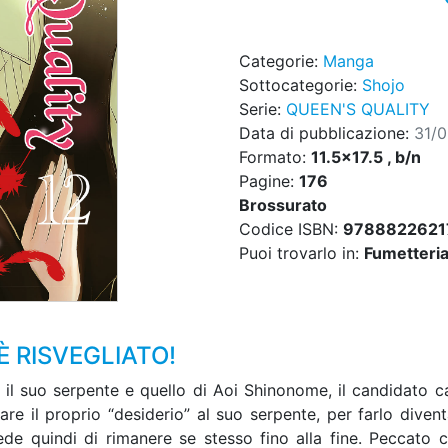
Categorie:
Manga
Sottocategorie:
Shojo
Serie:
QUEEN'S QUALITY
Data di pubblicazione:
31/
Formato:
11.5x17.5 , b/n
Pagine:
176
Brossurato
Codice ISBN:
9788822621
Puoi trovarlo in:
Fumetteria,
È RISVEGLIATO!
a il suo serpente e quello di Aoi Shinonome, il candidato 
re il proprio “desiderio” al suo serpente, per farlo diven
iede quindi di rimanere se stesso fino alla fine. Peccat