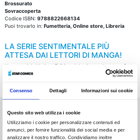
Brossurato
Sovraccoperta
Codice ISBN:
9788822668134
Puoi trovarlo in:
Fumetteria, Online store, Libreria
LA SERIE SENTIMENTALE PIÙ
ATTESA DAI LETTORI DI MANGA!
Una speciale Variant Edition del primo volume perfetta
per fronteggiare la calura estiva, con allegato un mini
ventaglio in cartoncino!
Consenso
Dettagli
Informazioni sui cookie
Questo sito web utilizza i cookie
Altri volumi della serie
Utilizziamo i cookie per personalizzare contenuti ed
annunci, per fornire funzionalità dei social media e per
analizzare il nostro traffico. Condividiamo inoltre