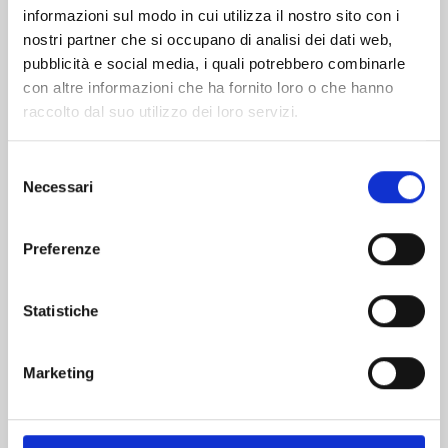
informazioni sul modo in cui utilizza il nostro sito con i
nostri partner che si occupano di analisi dei dati web,
pubblicità e social media, i quali potrebbero combinarle
con altre informazioni che ha fornito loro o che hanno
raccolto dal suo utilizzo dei loro servizi.
Selezione
Necessari
del
consenso
Preferenze
MY LOVE STORY WITH YAMADA-KUN AT
LV999 n. 9
Statistiche
06/10/2026
Marketing
€ 7,50