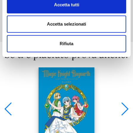
Accetta tutti
Mostra tutto
Accetta selezionati
Rifiuta
Se ti è piaciuto prova anche: