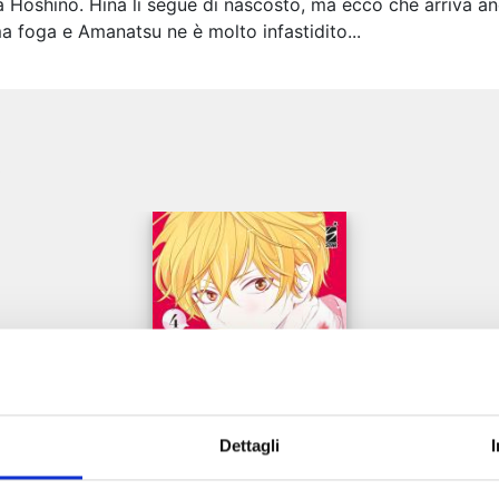
 Hoshino. Hina li segue di nascosto, ma ecco che arriva anc
a foga e Amanatsu ne è molto infastidito...
e
Dettagli