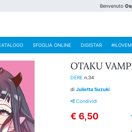
Benvenuto
Os
CATALOGO
SFOGLIA ONLINE
DIGISTAR
#ILOVE
OTAKU VAMPIR
DERE
n.34
di
Julietta Suzuki
Condividi
€ 6,50