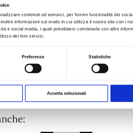
ookie
OTAKU VAMPIRE'S LOVE BITE n. 4
nalizzare contenuti ed annunci, per fornire funzionalità dei socia
inoltre informazioni sul modo in cui utilizza il nostro sito con i 
icità e social media, i quali potrebbero combinarle con altre inform
01/09/2026
lizzo dei loro servizi.
€ 6,50
Preferenze
Statistiche
Mostra tutto
Accetta selezionati
anche: