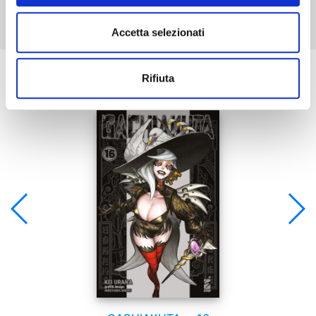
Accetta selezionati
Se ti è piaciuto prova anche:
Rifiuta