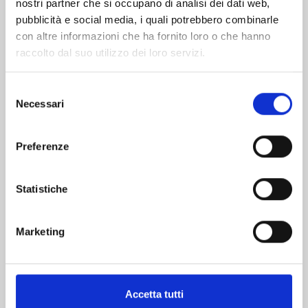
nostri partner che si occupano di analisi dei dati web,
pubblicità e social media, i quali potrebbero combinarle
con altre informazioni che ha fornito loro o che hanno
raccolto dal suo utilizzo dei loro servizi.
Selezione
Necessari
del
consenso
ONE PIECE CAMPUS n. 6
Preferenze
06/10/2026
Statistiche
€ 6,50
Marketing
Accetta tutti
Mostra tutto