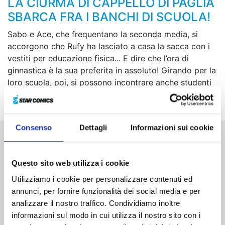
LA CIURMA DI CAPPELLO DI PAGLIA
SBARCA FRA I BANCHI DI SCUOLA!
Sabo e Ace, che frequentano la seconda media, si
accorgono che Rufy ha lasciato a casa la sacca con i
vestiti per educazione fisica... E dire che l’ora di
ginnastica è la sua preferita in assoluto! Girando per la
loro scuola, poi, si possono incontrare anche studenti
colossali e presunte ragazzacce!
Consenso
Dettagli
Informazioni sui cookie
Altri volumi della serie
Questo sito web utilizza i cookie
Utilizziamo i cookie per personalizzare contenuti ed
annunci, per fornire funzionalità dei social media e per
analizzare il nostro traffico. Condividiamo inoltre
informazioni sul modo in cui utilizza il nostro sito con i