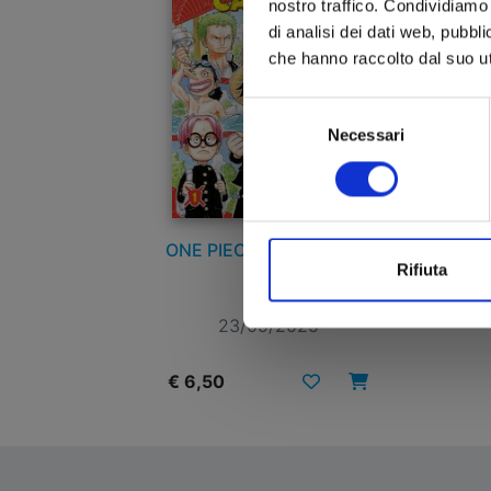
nostro traffico. Condividiamo 
di analisi dei dati web, pubbl
che hanno raccolto dal suo uti
Selezione
Necessari
del
consenso
ONE PIECE CAMPUS n. 1
Rifiuta
23/09/2025
€ 6,50