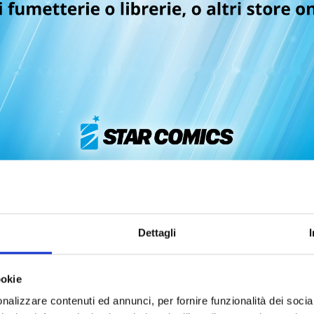
NE PIECE CAMPUS n. 4
ONE PIECE CAMPUS n.
14/04/2026
17/02/2026
Dettagli
 6,50
€ 6,50
ookie
nalizzare contenuti ed annunci, per fornire funzionalità dei socia