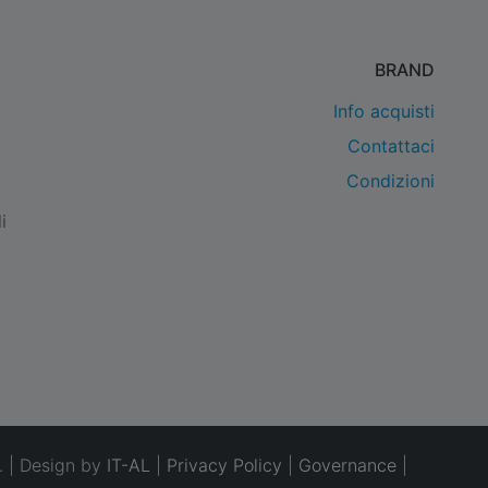
BRAND
Info acquisti
Contattaci
Condizioni
i
. | Design by
IT-AL
|
Privacy Policy
|
Governance
|