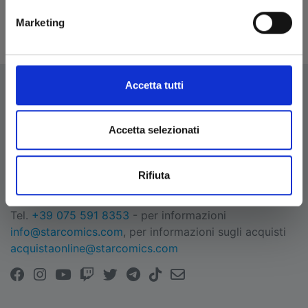
Marketing
CONFERMA
Accetta tutti
Accetta selezionati
EDIZIONI STAR COMICS
Edizioni Star Comics s.r.l. strada delle Selvette, 1/bis/1
Rifiuta
- 06134 Bosco (Perugia)
P.IVA 03850300546
Tel.
+39 075 591 8353
- per informazioni
info@starcomics.com
, per informazioni sugli acquisti
acquistaonline@starcomics.com