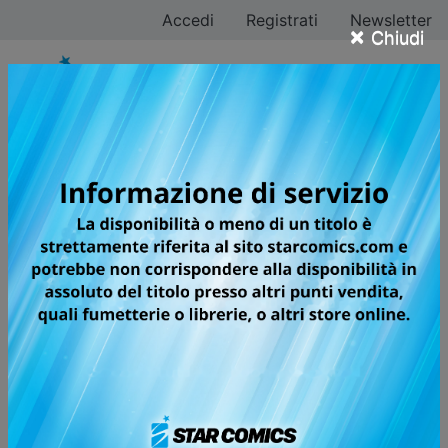
Accedi
Registrati
Newsletter
×
Chiudi
Registrati
Cognome*
Nome*
Email*