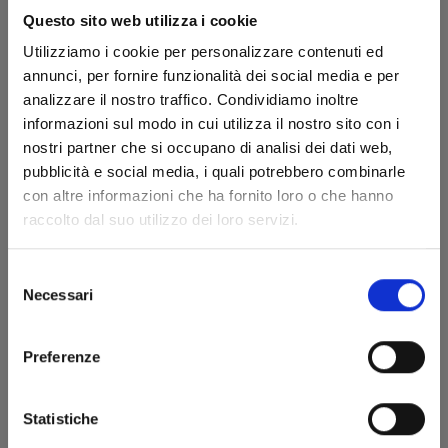
Facendo clic sul bottone in basso "ACCETTO" e
Questo sito web utilizza i cookie
completando la registrazione indichi che hai letto
attentamente, capito e accettato tutti i termini e le
Utilizziamo i cookie per personalizzare contenuti ed
condizioni del presente accordo compresi diritti e
annunci, per fornire funzionalità dei social media e per
obblighi che l'utilizzo di questo servizio impone.
analizzare il nostro traffico. Condividiamo inoltre
informazioni sul modo in cui utilizza il nostro sito con i
Vedi le condizioni generali
nostri partner che si occupano di analisi dei dati web,
ACCETTO
pubblicità e social media, i quali potrebbero combinarle
con altre informazioni che ha fornito loro o che hanno
Trattamento dei dati personali
raccolto dal suo utilizzo dei loro servizi.
Edizioni Star Comics srl al trattamento dei dati
personali al fine di poter dare seguito alla mia richiesta
Selezione
di iscrizione ai servizi del sito www.starcomics.com
Necessari
del
consenso
Vedi la Privacy Policy
AUTORIZZO
Preferenze
Statistiche