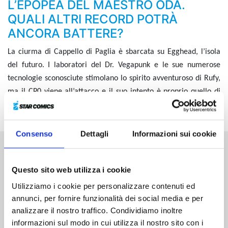
L’EPOPEA DEL MAESTRO ODA.
QUALI ALTRI RECORD POTRÀ
ANCORA BATTERE?
La ciurma di
Cappello di Paglia
è sbarcata su
Egghead
, l’isola
del futuro. I laboratori del Dr. Vegapunk e le sue numerose
tecnologie sconosciute stimolano lo spirito avventuroso di Rufy,
ma il CP0 viene all’attacco e il suo intento è proprio quello di
sopprimere Vegapunk... Cosa faranno Rufy e i suoi compagni?!
Consenso
Dettagli
Informazioni sui cookie
Altri volumi della serie
Questo sito web utilizza i cookie
Utilizziamo i cookie per personalizzare contenuti ed
annunci, per fornire funzionalità dei social media e per
analizzare il nostro traffico. Condividiamo inoltre
informazioni sul modo in cui utilizza il nostro sito con i