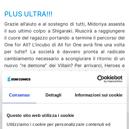
PLUS ULTRA!!!
Grazie all’aiuto e al sostegno di tutti, Midoriya assesta
il suo ultimo colpo a Shigaraki. Riuscirà a raggiungere
il cuore del ragazzo portando a termine il percorso del
One for All? L’incubo di All for One avrà fine una volta
per tutte? La società è davvero pronta al radicale
cambiamento necessario a scongiurare il ritorno di un
nuovo “re demone” dei Villain? Per arrivarci, Heroes e
persone comuni dovranno unire le forze spingendosi
oltre i propri limiti... Plus ultra!
Il quarantaduesimo volume della saga uscirà anche in
Consenso
Dettagli
Informazioni sui cookie
una speciale Variant Cover Edition!
Questo sito web utilizza i cookie
Utilizziamo i cookie per personalizzare contenuti ed