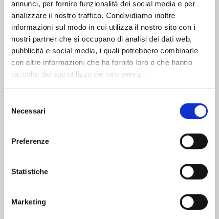
Altri volumi della serie
annunci, per fornire funzionalità dei social media e per
analizzare il nostro traffico. Condividiamo inoltre
informazioni sul modo in cui utilizza il nostro sito con i
nostri partner che si occupano di analisi dei dati web,
pubblicità e social media, i quali potrebbero combinarle
con altre informazioni che ha fornito loro o che hanno
raccolto dal suo utilizzo dei loro servizi.
Selezione
Necessari
del
consenso
Preferenze
MY HERO ACADEMIA n. 42
Statistiche
Marketing
01/07/2025