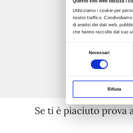
Questo sito web utilizza i c
Utilizziamo i cookie per perso
nostro traffico. Condividiamo 
di analisi dei dati web, pubbl
che hanno raccolto dal suo uti
Selezione
Necessari
del
consenso
Rifiuta
Se ti è piaciuto prova 