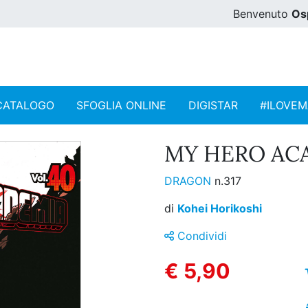
Benvenuto
Os
CATALOGO
SFOGLIA ONLINE
DIGISTAR
#ILOVE
MY HERO ACA
DRAGON
n.317
di
Kohei Horikoshi
Condividi
€ 5,90