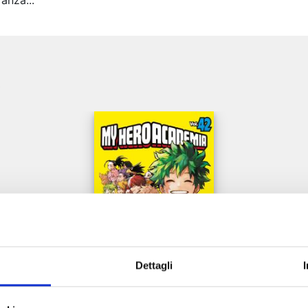
ranza...
e
Dettagli