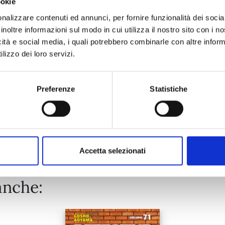
ookie
MY HERO ACADEMIA n. 42
nalizzare contenuti ed annunci, per fornire funzionalità dei socia
inoltre informazioni sul modo in cui utilizza il nostro sito con i 
01/07/2025
icità e social media, i quali potrebbero combinarle con altre inform
lizzo dei loro servizi.
€ 5,20
Preferenze
Statistiche
Mostra tutto
Accetta selezionati
anche: