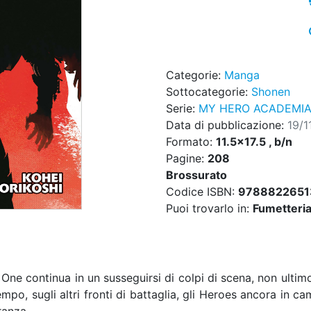
Categorie:
Manga
Sottocategorie:
Shonen
Serie:
MY HERO ACADEMI
Data di pubblicazione:
19/1
Formato:
11.5x17.5 , b/n
Pagine:
208
Brossurato
Codice ISBN:
9788822651
Puoi trovarlo in:
Fumetteria,
r One continua in un susseguirsi di colpi di scena, non ulti
empo, sugli altri fronti di battaglia, gli Heroes ancora in 