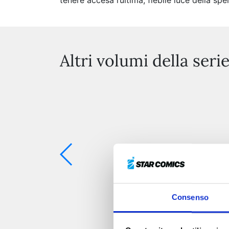
tenere accesa l’ultima, flebile luce della spe
Altri volumi della seri
Consenso